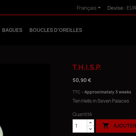

Français
Devise :
EUR
BAGUES
BOUCLES D'OREILLES
T.H.I.S.P.
50,90 €
TTC
Approximately 3 weeks
Ten Hells in Seven Palaces
Quantité

AJOUTER