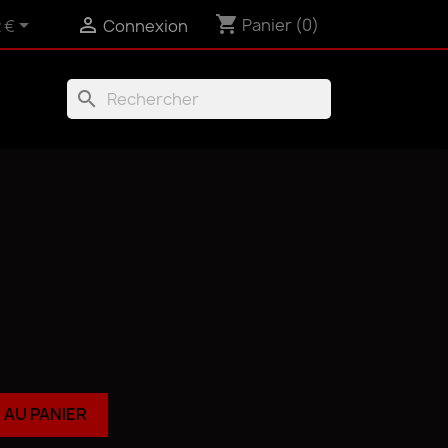
shopping_cart


Panier
(0)
 €
Connexion
search
 AU PANIER