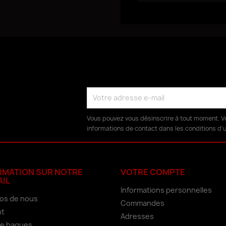
Vous pouvez vous désinscrire à tout moment. V
informations de contact dans les conditions d'ut
RMATION SUR NOTRE
VOTRE COMPTE
AIL
Informations personnelles
os de nous
Commandes
nt
Adresses
 de bagues